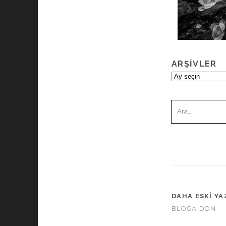
ARŞIVLER
Arşivler
Ara:
DAHA ESKI YA
BLOĞA DÖN