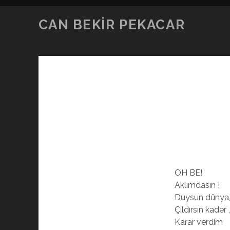
CAN BEKIR PEKACAR
OH BE!
Aklımdasın !
Duysun dünya
Çıldırsın kader ,
Karar verdim