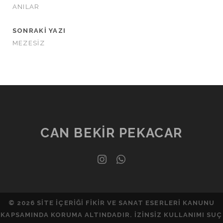
ANILAR
SONRAKI YAZI
MEZESİZ
CAN BEKIR PEKACAR
instagram
whatsapp
© 2026 SITE IÇERIĞI FIKIR VE SANAT ESERLERI KANUNU
KAPSAMINDA KORUMA ALTINDADIR. İZINSIZ KULLANIMI SUÇ