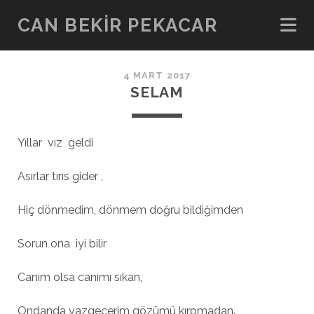
CAN BEKIR PEKACAR
4 MART 2017
SELAM
Yıllar vız geldi
Asırlar tırıs gider ,
Hiç dönmedim, dönmem doğru bildiğimden
Sorun ona iyi bilir
Canım olsa canımı sıkan,
Ondanda vazgeçerim gözümü kırpmadan.,