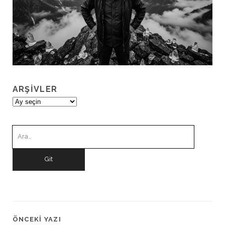
ARŞIVLER
Arşivler
Ara:
ÖNCEKI YAZI