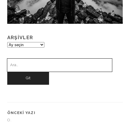
ARŞIVLER
Arşivler
Ara:
ÖNCEKI YAZI
O.