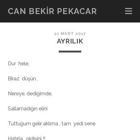
CAN BEKIR PEKACAR
21 MART 2017
AYRILIK
Dur hele,
Biraz düşün ,
Nereye, dediğimde,
Sallamadığın elini
Tuttuğum gelir aklıma , tam yedi sene
Hatırla , gidişini !!