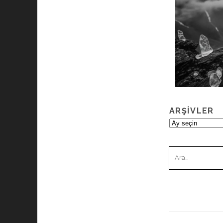
ARŞIVLER
Arşivler
Ara: