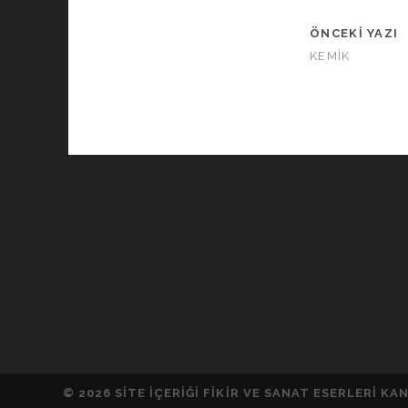
ÖNCEKI YAZI
KEMİK
© 2026 SITE IÇERIĞI FIKIR VE SANAT ESERLERI 