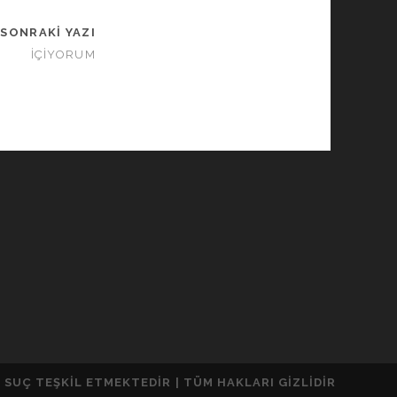
SONRAKI YAZI
İÇİYORUM
 SUÇ TEŞKIL ETMEKTEDIR | TÜM HAKLARI GIZLIDIR