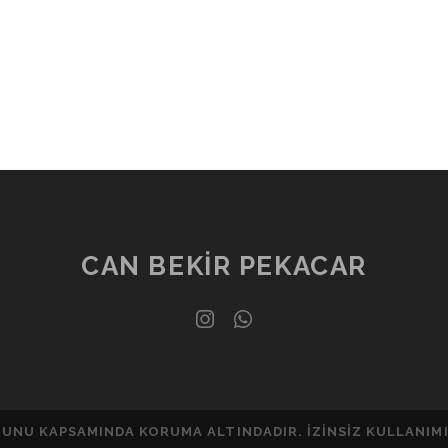
CAN BEKIR PEKACAR
instagram
whatsapp
KANUNU KAPSAMINDA KORUMA ALTINDADIR. İZINSIZ KULLANIMI