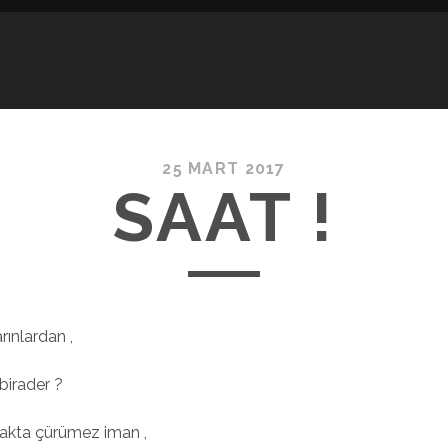
25 MART 2017
SAAT !
ınlardan ,
 birader ?
kta çürümez iman ,