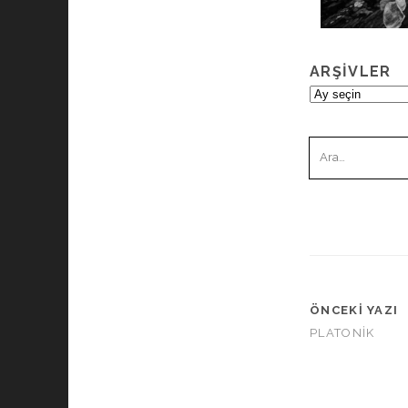
ARŞIVLER
Arşivler
Ara:
ÖNCEKI YAZI
PLATONİK