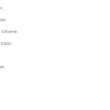
ı ,
ları
 türbemin
 baba !
,
en