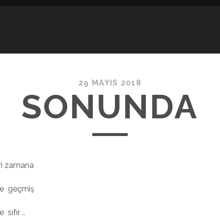
29 MAYIS 2018
SONUNDA
ri zamana
ne geçmiş
sıfır ..