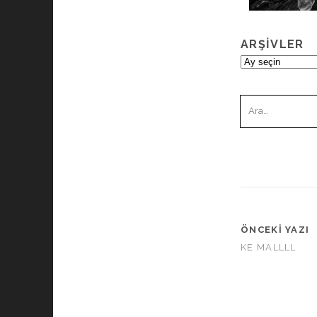
ARŞIVLER
Arşivler
Ara:
ÖNCEKI YAZI
KE MALLLL