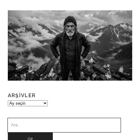
ARŞIVLER
Arşivler
Ara: