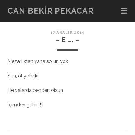
CAN BEKIR PEKACAR
17 ARALIK 2019
– E …. –
Mezarlıktan yana sorun yok
Sen, öl yeterki
Helvalarda benden olsun
İçimden geldi !!!