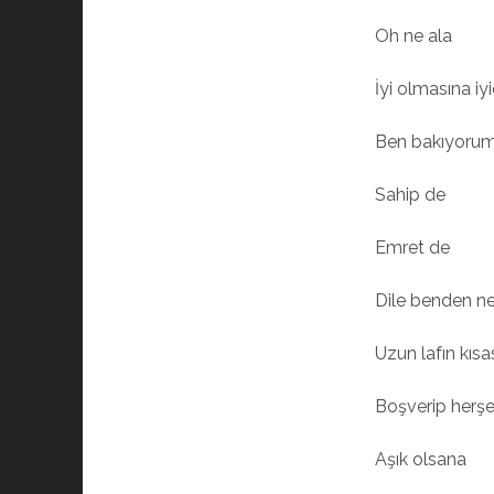
Oh ne ala
İyi olmasına iy
Ben bakıyorum
Sahip de
Emret de
Dile benden ne 
Uzun lafın kısas
Boşverip herşe
Aşık olsana