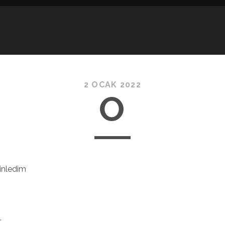
2 OCAK 2022
O
dinledim
,