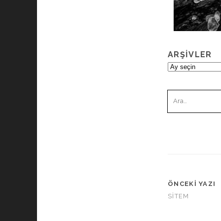
ARŞIVLER
Arşivler
Ara:
ÖNCEKI YAZI
SİTEM