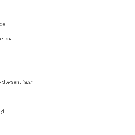
ide
 sana ,
dilersen , falan
ı ,
yi