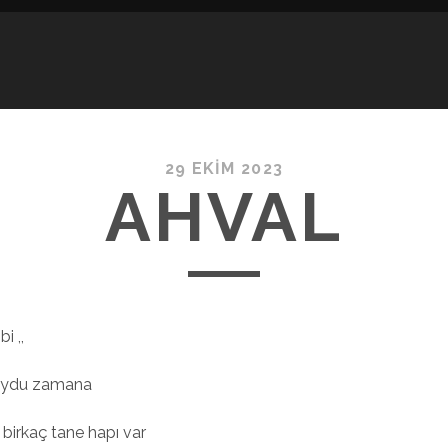
29 EKIM 2023
AHVAL
bi ,,
 uydu zamana
birkaç tane hapı var