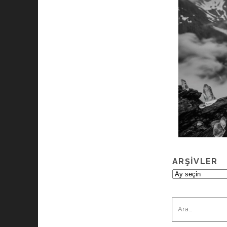
ARŞIVLER
Arşivler
Ara: