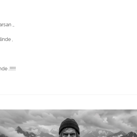
rsan ,,
linde ,
e .!!!!!