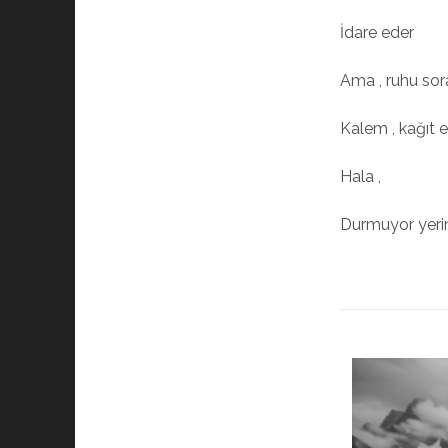
İdare eder
Ama , ruhu sora
Kalem , kağıt e
Hala ,
Durmuyor yerind