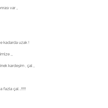
nrası var ,,
e kadarda uzak !
mlze ,,,
sinek kardeşim , çal ,,
fazla çal ..!!!!!