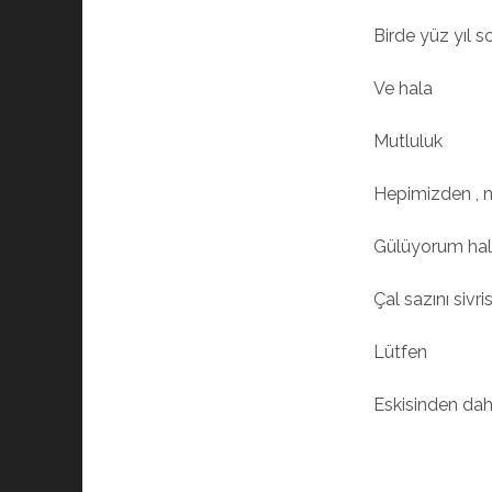
Birde yüz yıl so
Ve hala
Mutluluk
Hepimizden , n
Gülüyorum hali
Çal sazını sivri
Lütfen
Eskisinden daha 