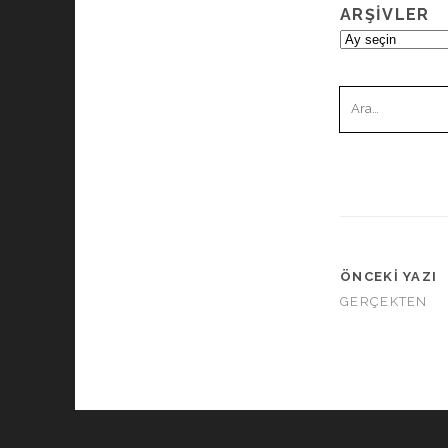
ARŞIVLER
Arşivler
Ara:
ÖNCEKI YAZI
GERÇEKTEN