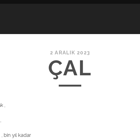
2 ARALIK 2023
ÇAL
k ,
,
 , bin yıl kadar