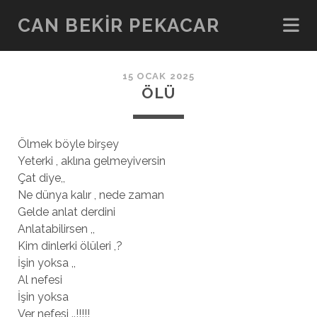
CAN BEKIR PEKACAR
15 OCAK 2025
ÖLÜ
Ölmek böyle birşey
Yeterki , aklına gelmeyiversin
Çat diye,,
Ne dünya kalır , nede zaman
Gelde anlat derdini
Anlatabilirsen ,,
Kim dinlerki ölüleri ,?
İşin yoksa ,,
Al nefesi
İşin yoksa
Ver nefesi ..!!!!!