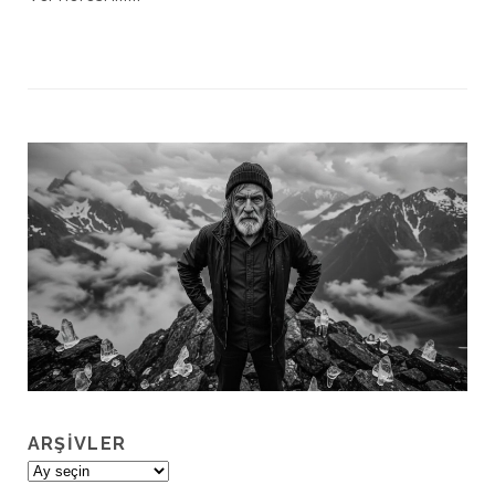
ARŞIVLER
Arşivler