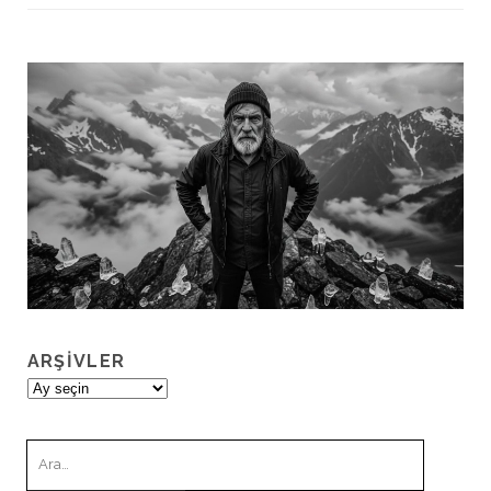
ARŞIVLER
Arşivler
Ara: