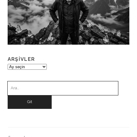
ARŞIVLER
Arşivler
Ara: