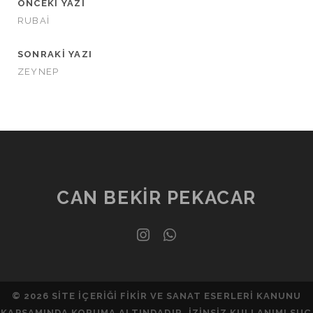
ÖNCEKI YAZI
RUBAİ
SONRAKI YAZI
ZEYNEP
CAN BEKIR PEKACAR
instagram
whatsapp
© 2026 SITE IÇERIĞI FIKIR VE SANAT ESERLERI KANUNU
KAPSAMINDA KORUMA ALTINDADIR. İZINSIZ KULLANIMI SUÇ