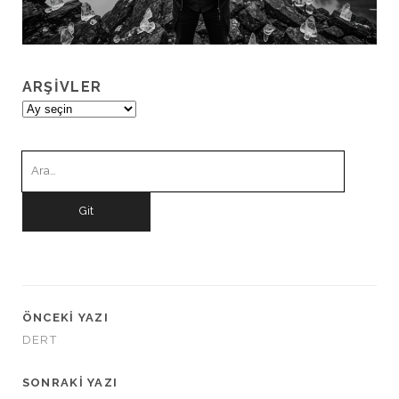
ARŞIVLER
Arşivler
Ara:
ÖNCEKI YAZI
DERT
SONRAKI YAZI